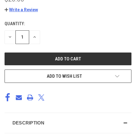
Write a Review
QUANTITY:
CURRENT
STOCK:
DECREASE
INCREASE
QUANTITY
QUANTITY
OF
OF
UNDEFINED
UNDEFINED
ADD TO WISH LIST
DESCRIPTION