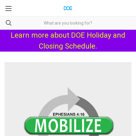
Learn more about
DOE Holiday and
Closing Schedule
.