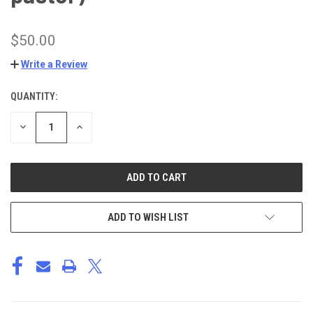
$50.00
Write a Review
QUANTITY:
CURRENT
STOCK:
DECREASE
INCREASE
QUANTITY
QUANTITY
OF
OF
UNDEFINED
UNDEFINED
ADD TO WISH LIST