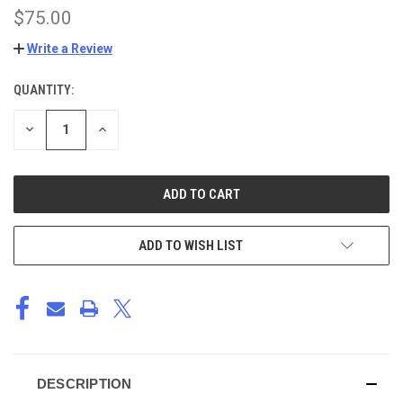
$75.00
Write a Review
QUANTITY:
CURRENT
STOCK:
DECREASE
INCREASE
QUANTITY
QUANTITY
OF
OF
UNDEFINED
UNDEFINED
ADD TO WISH LIST
DESCRIPTION