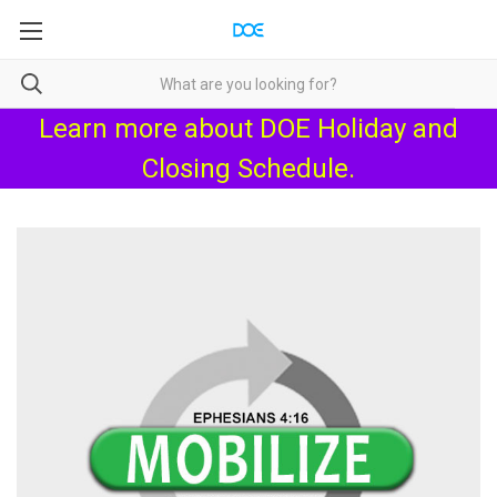
Learn more about
DOE Holiday and
Closing Schedule
.